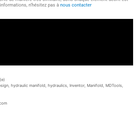
’informations, n’hésitez pas à
nous contacter
(e)
sign
,
hydraulic manifold
,
hydraulics
,
Inventor
,
Manifold
,
MDTools
,
.com