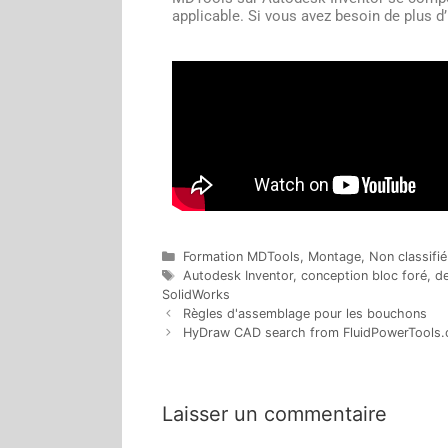
applicable. Si vous avez besoin de plus d
Formation MDTools
,
Montage
,
Non classifié
Autodesk Inventor
,
conception bloc foré
,
de
SolidWorks
Règles d'assemblage pour les bouchons
HyDraw CAD search from FluidPowerTools
Laisser un commentaire