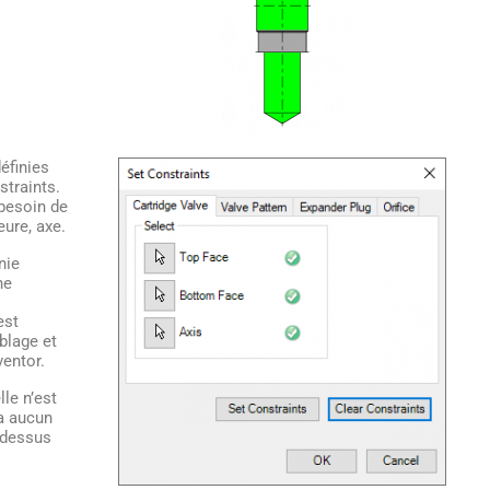
éfinies
straints.
besoin de
eure, axe.
nie
ne
est
blage et
entor.
lle n’est
ra aucun
 dessus