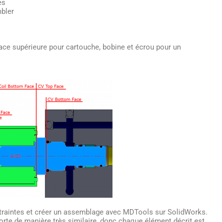
es
bler
face supérieure pour cartouche, bobine et écrou pour un
traintes et créer un assemblage avec MDTools sur SolidWorks.
te de manière très similaire, donc chaque élément décrit est