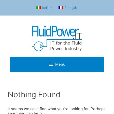
Skip
to
Italiano
Français
content
Menu
Nothing Found
It seems we can’t find what you’re looking for. Perhaps
searching can help.