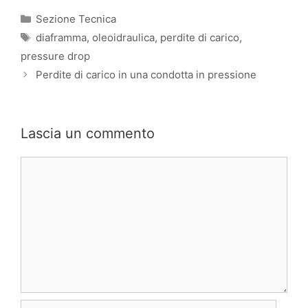
Categorie
Sezione Tecnica
Tag
diaframma
,
oleoidraulica
,
perdite di carico
,
pressure drop
Perdite di carico in una condotta in pressione
Lascia un commento
Commento
Nome