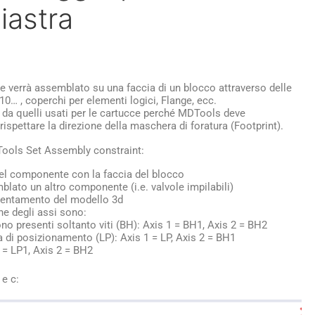
iastra
e verrà assemblato su una faccia di un blocco attraverso delle
0… , coperchi per elementi logici, Flange, ecc.
no da quelli usati per le cartucce perché MDTools deve
ispettare la direzione della maschera di foratura (Footprint).
Tools Set Assembly constraint:
el componente con la faccia del blocco
lato un altro componente (i.e. valvole impilabili)
orientamento del modello 3d
ne degli assi sono:
no presenti soltanto viti (BH): Axis 1 = BH1, Axis 2 = BH2
a di posizionamento (LP): Axis 1 = LP, Axis 2 = BH1
 = LP1, Axis 2 = BH2
 e c: