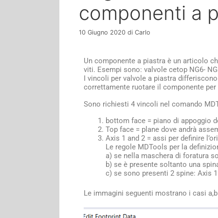
componenti a p
10 Giugno 2020
di
Carlo
Un componente a piastra è un articolo ch
viti. Esempi sono: valvole cetop NG6- NG1
I vincoli per valvole a piastra differisco
correttamente ruotare il componente per r
Sono richiesti 4 vincoli nel comando MD
bottom face = piano di appoggio d
Top face = plane dove andrà assemb
Axis 1 and 2 = assi per definire l’
Le regole MDTools per la definizio
a) se nella maschera di foratura so
b) se è presente soltanto una spin
c) se sono presenti 2 spine: Axis 1
Le immagini seguenti mostrano i casi a,b