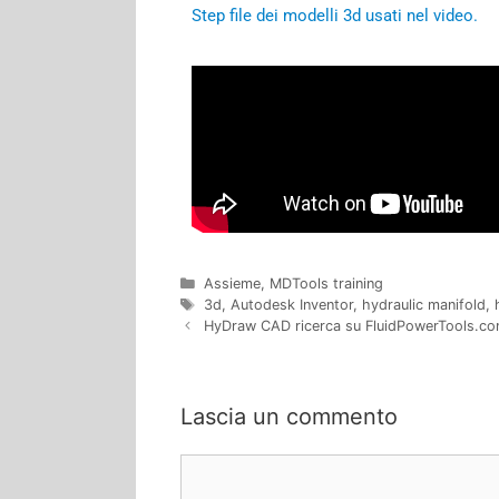
Step file dei modelli 3d usati nel video.
Assieme
,
MDTools training
3d
,
Autodesk Inventor
,
hydraulic manifold
,
HyDraw CAD ricerca su FluidPowerTools.c
Lascia un commento