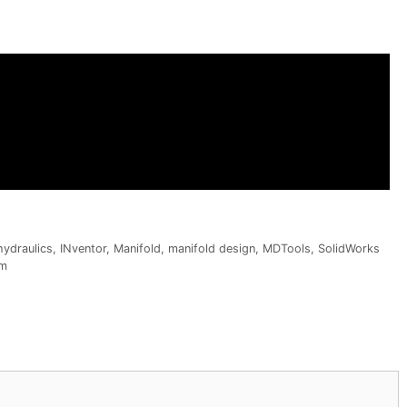
hydraulics
,
INventor
,
Manifold
,
manifold design
,
MDTools
,
SolidWorks
om