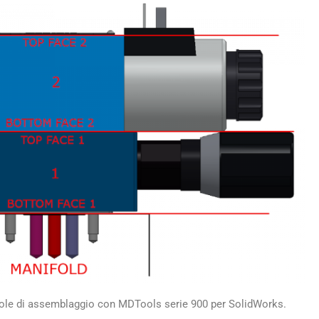
ione degli assi
n LP e BH1
Click qui
ole di assemblaggio con MDTools serie 900 per SolidWorks.