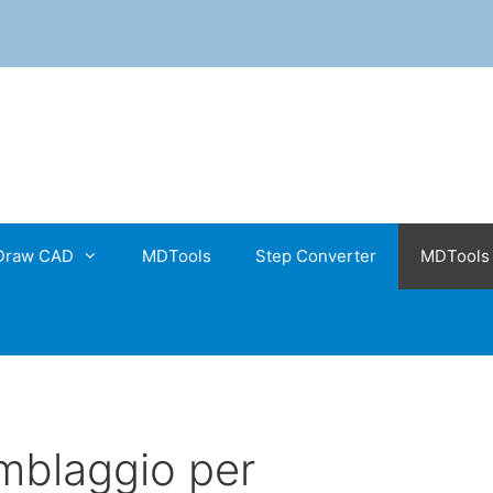
Draw CAD
MDTools
Step Converter
MDTools 
mblaggio per