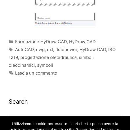
Formazione HyDraw CAD
,
HyDraw CAD
AutoCAD
,
dwg
,
dxf
,
fluidpower
,
HyDraw CAD
,
ISO
1219
,
progettazione oleoidraulica
,
simboli
oleodinamici
,
symboli
Lascia un commento
Search
Utilizziamo i cookie per essere sicuri che tu possa avere la
migliore esperienza sul nostro sito. Se continui ad utilizzare